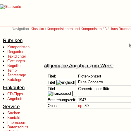
Navigation:
Klassika
/
Komponistinnen und Komponisten
/
B
/
Hans Brunner
Rubriken
Komponisten
Dirigenten
Textdichter
Gattungen
Allgemeine Angaben zum Werk:
Begriffe
Tempi
Jahrestage
Titel:
Flötenkonzert
Kataloge
Flute Concerto
Titel
:
Einkaufen
Titel
Concerto pour flûte
:
CD-Tipps
Angebote
Entstehungszeit:
1947
Service
Opus:
op.
30
Suchen
Kontakt
Impressum
Datenschutz