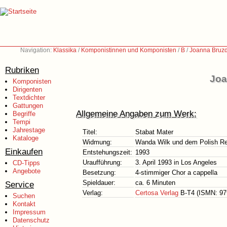
Navigation:
Klassika
/
Komponistinnen und Komponisten
/
B
/
Joanna Bruzd
Rubriken
Joa
Komponisten
Dirigenten
Textdichter
Gattungen
Allgemeine Angaben zum Werk:
Begriffe
Tempi
Jahrestage
Titel:
Stabat Mater
Kataloge
Widmung:
Wanda Wilk und dem Polish Re
Einkaufen
Entstehungszeit:
1993
Uraufführung:
3. April 1993 in Los Angeles
CD-Tipps
Angebote
Besetzung:
4-stimmiger Chor a cappella
Spieldauer:
ca. 6 Minuten
Service
Verlag:
Certosa Verlag
B-T4 (ISMN: 979
Suchen
Kontakt
Impressum
Datenschutz