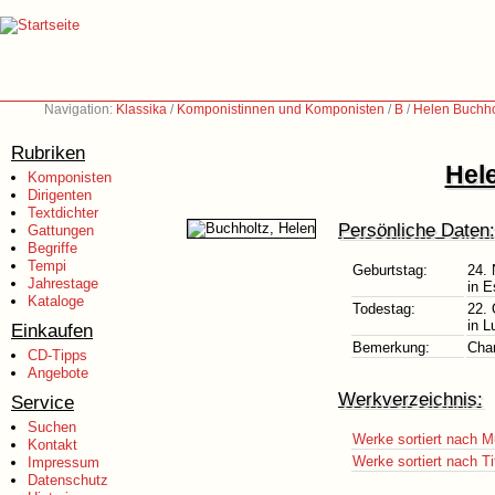
Navigation:
Klassika
/
Komponistinnen und Komponisten
/
B
/
Helen Buchho
Rubriken
Hel
Komponisten
Dirigenten
Textdichter
Persönliche Daten:
Gattungen
Begriffe
Tempi
Geburtstag:
24.
Jahrestage
in E
Kataloge
Todestag:
22. 
in 
Einkaufen
Bemerkung:
Char
CD-Tipps
Angebote
Werkverzeichnis:
Service
Suchen
Werke sortiert nach M
Kontakt
Werke sortiert nach Ti
Impressum
Datenschutz