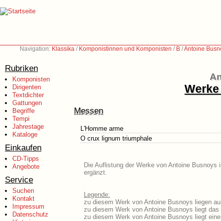
Navigation:
Klassika
/
Komponistinnen und Komponisten
/
B
/
Antoine Busn
Rubriken
An
Komponisten
Werke 
Dirigenten
Textdichter
Gattungen
Messen
Begriffe
Tempi
Jahrestage
L'Homme arme
Kataloge
O crux lignum triumphale
Einkaufen
CD-Tipps
Die Auflistung der Werke von Antoine Busnoys i
Angebote
ergänzt.
Service
Suchen
Legende:
Kontakt
zu diesem Werk von Antoine Busnoys liegen aus
Impressum
zu diesem Werk von Antoine Busnoys liegt das L
Datenschutz
zu diesem Werk von Antoine Busnoys liegt ein