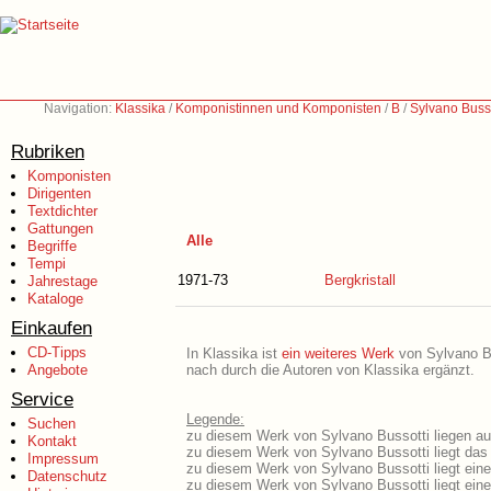
Navigation:
Klassika
/
Komponistinnen und Komponisten
/
B
/
Sylvano Busso
Rubriken
Komponisten
Dirigenten
Textdichter
Gattungen
Alle
Begriffe
Tempi
1971-73
Bergkristall
Jahrestage
Kataloge
Einkaufen
CD-Tipps
In Klassika ist
ein weiteres Werk
von Sylvano Bus
Angebote
nach durch die Autoren von Klassika ergänzt.
Service
Legende:
Suchen
zu diesem Werk von Sylvano Bussotti liegen aus
Kontakt
zu diesem Werk von Sylvano Bussotti liegt das 
Impressum
zu diesem Werk von Sylvano Bussotti liegt ein
Datenschutz
zu diesem Werk von Sylvano Bussotti liegt ei