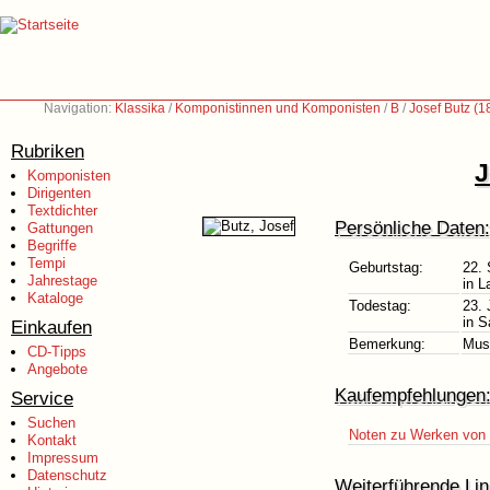
Navigation:
Klassika
/
Komponistinnen und Komponisten
/
B
/
Josef Butz (
Rubriken
J
Komponisten
Dirigenten
Textdichter
Persönliche Daten:
Gattungen
Begriffe
Tempi
Geburtstag:
22.
Jahrestage
in L
Kataloge
Todestag:
23. 
in S
Einkaufen
Bemerkung:
Mus
CD-Tipps
Angebote
Kaufempfehlungen
Service
Suchen
Noten zu Werken von 
Kontakt
Impressum
Datenschutz
Weiterführende Lin