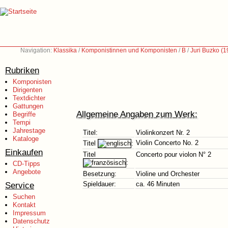
Navigation:
Klassika
/
Komponistinnen und Komponisten
/
B
/
Juri Buzko (
Rubriken
Komponisten
Dirigenten
Textdichter
Gattungen
Allgemeine Angaben zum Werk:
Begriffe
Tempi
Jahrestage
Titel:
Violinkonzert Nr. 2
Kataloge
Violin Concerto No. 2
Titel
:
Einkaufen
Titel
Concerto pour violon N° 2
:
CD-Tipps
Angebote
Besetzung:
Violine und Orchester
Service
Spieldauer:
ca. 46 Minuten
Suchen
Kontakt
Impressum
Datenschutz