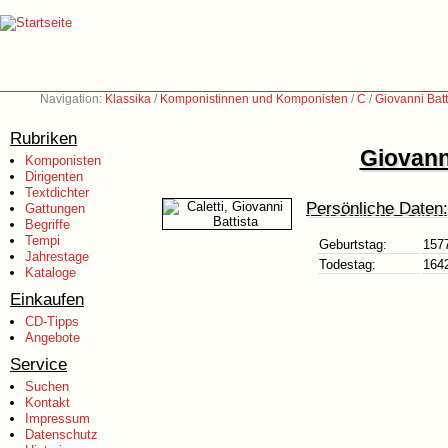
Navigation:
Klassika
/
Komponistinnen und Komponisten
/
C
/
Giovanni Batt
Rubriken
Giovanni
Komponisten
Dirigenten
Textdichter
Persönliche Daten:
Gattungen
Begriffe
Tempi
Geburtstag:
157
Jahrestage
Todestag:
164
Kataloge
Einkaufen
CD-Tipps
Angebote
Service
Suchen
Kontakt
Impressum
Datenschutz