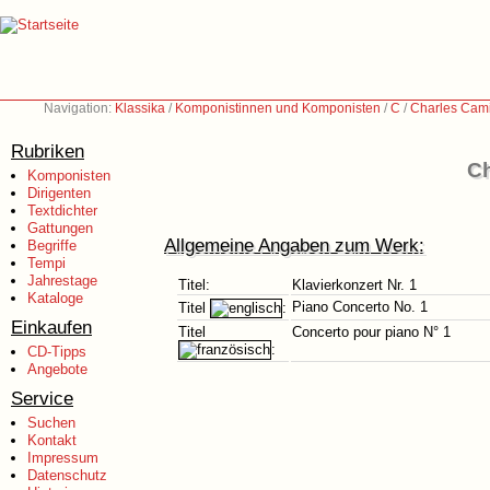
Navigation:
Klassika
/
Komponistinnen und Komponisten
/
C
/
Charles Cami
Rubriken
Ch
Komponisten
Dirigenten
Textdichter
Gattungen
Allgemeine Angaben zum Werk:
Begriffe
Tempi
Jahrestage
Titel:
Klavierkonzert Nr. 1
Kataloge
Piano Concerto No. 1
Titel
:
Einkaufen
Titel
Concerto pour piano N° 1
:
CD-Tipps
Angebote
Service
Suchen
Kontakt
Impressum
Datenschutz