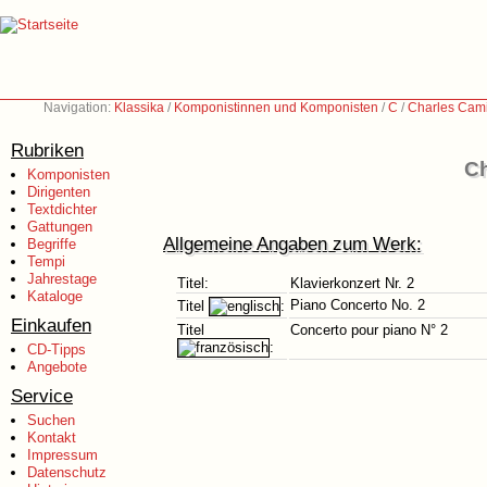
Navigation:
Klassika
/
Komponistinnen und Komponisten
/
C
/
Charles Cami
Rubriken
Ch
Komponisten
Dirigenten
Textdichter
Gattungen
Allgemeine Angaben zum Werk:
Begriffe
Tempi
Jahrestage
Titel:
Klavierkonzert Nr. 2
Kataloge
Piano Concerto No. 2
Titel
:
Einkaufen
Titel
Concerto pour piano N° 2
:
CD-Tipps
Angebote
Service
Suchen
Kontakt
Impressum
Datenschutz