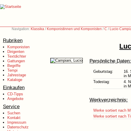
Navigation:
Klassika
/
Komponistinnen und Komponisten
/
C
/
Lucio Campia
Rubriken
Luc
Komponisten
Dirigenten
Textdichter
Persönliche Daten:
Gattungen
Begriffe
Tempi
Geburtstag:
16.
Jahrestage
in M
Kataloge
Todestag:
4. 
in M
Einkaufen
CD-Tipps
Angebote
Werkverzeichnis:
Service
Werke sortiert nach M
Suchen
Werke sortiert nach Ti
Kontakt
Impressum
Datenschutz