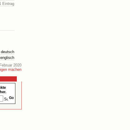
1 Eintrag
deutsch
englisch
Februar 2020
ukte
her.
Go