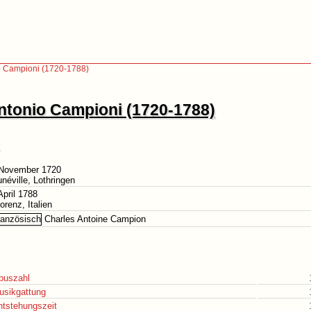
o Campioni (1720-1788)
ntonio Campioni (1720-1788)
 November 1720
unéville, Lothringen
April 1788
lorenz, Italien
Charles Antoine Campion
puszahl
usikgattung
ntstehungszeit