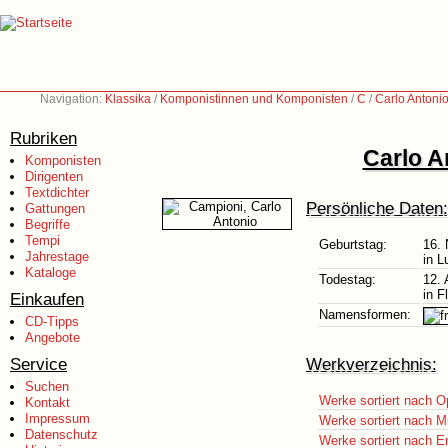
Navigation:
Klassika
/
Komponistinnen und Komponisten
/
C
/
Carlo Antoni
Rubriken
Carlo A
Komponisten
Dirigenten
Textdichter
Persönliche Daten:
Gattungen
Begriffe
Tempi
Geburtstag:
16.
Jahrestage
in L
Kataloge
Todestag:
12. 
in F
Einkaufen
Namensformen:
CD-Tipps
Angebote
Service
Werkverzeichnis:
Suchen
Werke sortiert nach O
Kontakt
Impressum
Werke sortiert nach M
Datenschutz
Werke sortiert nach E