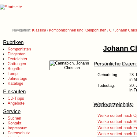
Navigation:
Klassika
/
Komponistinnen und Komponisten
/
C
/
Johann Chris
Rubriken
Johann Ch
Komponisten
Dirigenten
Textdichter
Persönliche Daten:
Gattungen
Begriffe
Tempi
Geburtstag:
28.
Jahrestage
in 
Kataloge
Todestag:
20. 
in F
Einkaufen
CD-Tipps
Angebote
Werkverzeichnis:
Service
Werke sortiert nach O
Suchen
Werke sortiert nach M
Kontakt
Werke sortiert nach E
Impressum
Datenschutz
Werke sortiert nach Ti