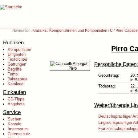
Navigation:
Klassika
/
Komponistinnen und Komponisten
/
C
/
Pirro Capacel
Rubriken
Pirro Ca
Komponisten
Dirigenten
Textdichter
Persönliche Daten:
Gattungen
Begriffe
Tempi
Geburtstag:
20.
Jahrestage
in B
Kataloge
Todestag:
22. 
in B
Einkaufen
CD-Tipps
Angebote
Weiterführende Lin
Service
Deutschsprachiger Art
Suchen
Englischsprachiger Art
Kontakt
Französischsprachiger 
Impressum
Datenschutz