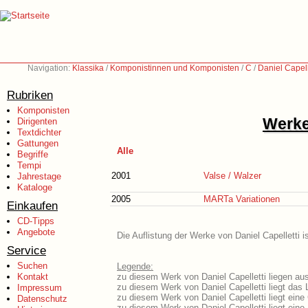
Navigation:
Klassika
/
Komponistinnen und Komponisten
/
C
/
Daniel Capell
Rubriken
Komponisten
Werke
Dirigenten
Textdichter
Gattungen
Alle
Begriffe
Tempi
2001
Valse / Walzer
Jahrestage
Kataloge
2005
MARTa Variationen
Einkaufen
CD-Tipps
Angebote
Die Auflistung der Werke von Daniel Capelletti 
Service
Suchen
Legende:
Kontakt
zu diesem Werk von Daniel Capelletti liegen aus
zu diesem Werk von Daniel Capelletti liegt das L
Impressum
zu diesem Werk von Daniel Capelletti liegt ein
Datenschutz
zu diesem Werk von Daniel Capelletti liegt ei