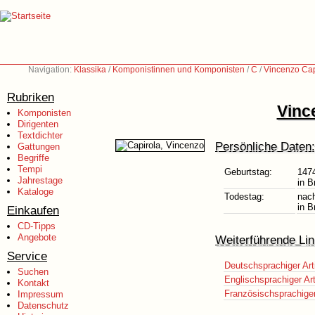
Navigation:
Klassika
/
Komponistinnen und Komponisten
/
C
/
Vincenzo Cap
Rubriken
Vinc
Komponisten
Dirigenten
Textdichter
Persönliche Daten:
Gattungen
Begriffe
Tempi
Geburtstag:
147
Jahrestage
in B
Kataloge
Todestag:
nac
in B
Einkaufen
CD-Tipps
Angebote
Weiterführende Lin
Service
Deutschsprachiger Art
Suchen
Englischsprachiger Art
Kontakt
Französischsprachiger 
Impressum
Datenschutz