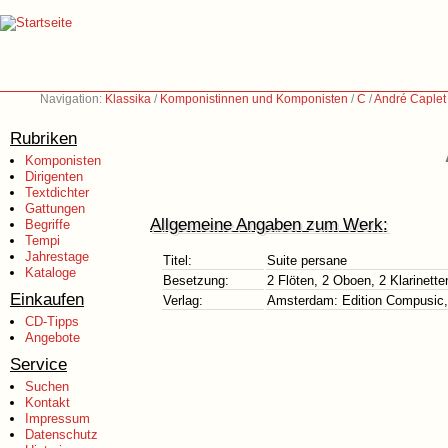
Navigation:
Klassika
/
Komponistinnen und Komponisten
/
C
/
André Caplet
Rubriken
Komponisten
Dirigenten
Textdichter
Gattungen
Allgemeine Angaben zum Werk:
Begriffe
Tempi
Jahrestage
Titel:
Suite persane
Kataloge
Besetzung:
2 Flöten, 2 Oboen, 2 Klarinette
Einkaufen
Verlag:
Amsterdam: Edition Compusic
CD-Tipps
Angebote
Service
Suchen
Kontakt
Impressum
Datenschutz