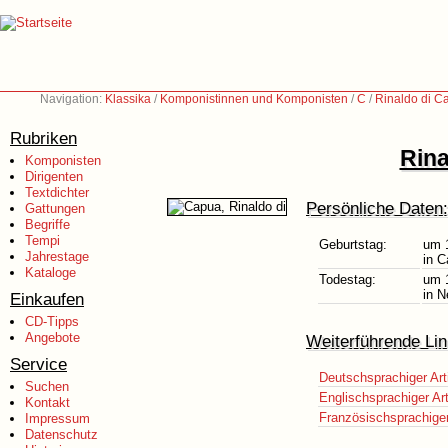
Navigation:
Klassika
/
Komponistinnen und Komponisten
/
C
/
Rinaldo di C
Rubriken
Rina
Komponisten
Dirigenten
Textdichter
Persönliche Daten:
Gattungen
Begriffe
Tempi
Geburtstag:
um 
Jahrestage
in C
Kataloge
Todestag:
um 
in N
Einkaufen
CD-Tipps
Angebote
Weiterführende Lin
Service
Deutschsprachiger Art
Suchen
Englischsprachiger Art
Kontakt
Französischsprachiger 
Impressum
Datenschutz