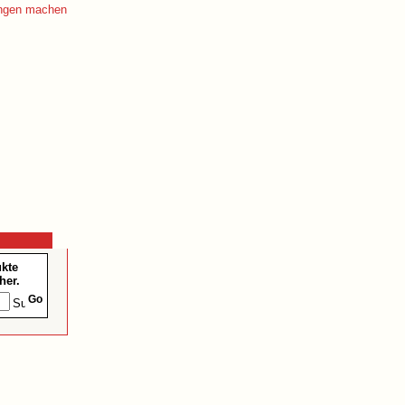
ukte
her.
Go