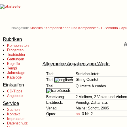
Navigation:
Klassika
/
Komponistinnen und Komponisten
/
C
/
Antonio Capu
Rubriken
A
Komponisten
Dirigenten
Textdichter
Gattungen
Allgemeine Angaben zum Werk:
Begriffe
Tempi
Jahrestage
Titel:
Streichquintett
Kataloge
String Quintet
Titel
:
Einkaufen
Titel
Quintette à cordes
:
CD-Tipps
Angebote
Besetzung:
2 Violinen, 2 Violas und Violon
Service
Erstdruck:
Venedig: Zatta, s.a.
Verlag:
Mainz: Schott, 2005
Suchen
Opus:
op.
3 Nr. 2
Kontakt
Impressum
Datenschutz