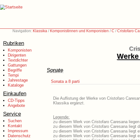
Navigation:
Klassika
/
Komponistinnen und Komponisten
/
C
/
Cristofaro C
Rubriken
Cri
Komponisten
Werke 
Dirigenten
Textdichter
Gattungen
Sonate
Begriffe
Tempi
Jahrestage
Sonata a 8 parti
Kataloge
Einkaufen
Die Auflistung der Werke von Cristofaro Caresan
CD-Tipps
Klassika ergänzt.
Angebote
Service
Legende:
Suchen
zu diesem Werk von Cristofaro Caresana liegen 
Kontakt
zu diesem Werk von Cristofaro Caresana liegt da
Impressum
zu diesem Werk von Cristofaro Caresana liegt 
Datenschutz
zu diesem Werk von Cristofaro Caresana liegt