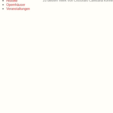
zu diesem Werk von Cristofaro Caresana können
Historie
Opernhäuser
Veranstaltungen