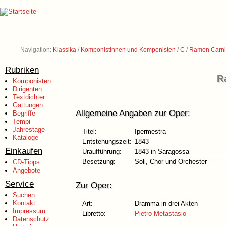
Navigation:
Klassika
/
Komponistinnen und Komponisten
/
C
/
Ramon Carni
Rubriken
R
Komponisten
Dirigenten
Textdichter
Gattungen
Allgemeine Angaben zur Oper:
Begriffe
Tempi
Jahrestage
Titel:
Ipermestra
Kataloge
Entstehungszeit:
1843
Einkaufen
Uraufführung:
1843 in Saragossa
Besetzung:
Soli, Chor und Orchester
CD-Tipps
Angebote
Service
Zur Oper:
Suchen
Kontakt
Art:
Dramma in drei Akten
Impressum
Libretto:
Pietro Metastasio
Datenschutz