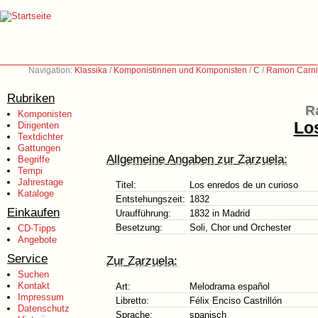
Navigation:
Klassika
/
Komponistinnen und Komponisten
/
C
/
Ramon Carni
Rubriken
R
Komponisten
Lo
Dirigenten
Textdichter
Gattungen
Allgemeine Angaben zur Zarzuela:
Begriffe
Tempi
Jahrestage
Titel:
Los enredos de un curioso
Kataloge
Entstehungszeit:
1832
Einkaufen
Uraufführung:
1832 in Madrid
Besetzung:
Soli, Chor und Orchester
CD-Tipps
Angebote
Service
Zur Zarzuela:
Suchen
Kontakt
Art:
Melodrama español
Impressum
Libretto:
Félix Enciso Castrillón
Datenschutz
Sprache:
spanisch