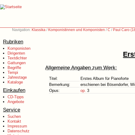
Navigation:
Klassika
/
Komponistinnen und Komponisten
/
C
/
Paul Caro (1
Rubriken
Komponisten
Ers
Dirigenten
Textdichter
Gattungen
Allgemeine Angaben zum Werk:
Begriffe
Tempi
Jahrestage
Titel:
Erstes Album für Pianoforte
Kataloge
Bemerkung:
erschienen bei Bösendorfer, W
Einkaufen
Opus:
op.
3
CD-Tipps
Angebote
Service
Suchen
Kontakt
Impressum
Datenschutz