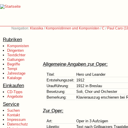
Navigation:
Klassika
/
Komponistinnen und Komponisten
/
C
/
Paul Caro (1
Rubriken
Komponisten
Dirigenten
Textdichter
Gattungen
Allgemeine Angaben zur Oper:
Begriffe
Tempi
Jahrestage
Titel:
Hero und Leander
Kataloge
Entstehungszeit:
1912
Einkaufen
Uraufführung:
1912 in Breslau
Besetzung:
Soli, Chor und Orchester
CD-Tipps
Angebote
Bemerkung:
Klavierauszug erschienen bei R
Service
Zur Oper:
Suchen
Kontakt
Impressum
Art:
Oper in 3 Aufzügen
Datenschutz
Libretto:
Text nach Grillparzers Tragödi