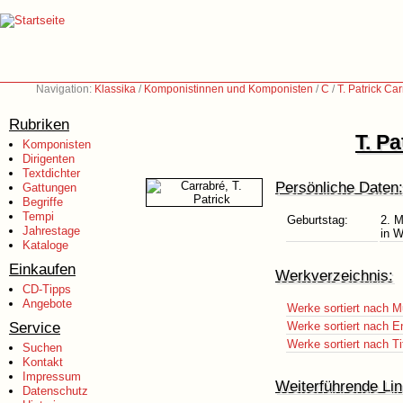
Navigation:
Klassika
/
Komponistinnen und Komponisten
/
C
/
T. Patrick Ca
Rubriken
T. P
Komponisten
Dirigenten
Textdichter
Persönliche Daten:
Gattungen
Begriffe
Tempi
Geburtstag:
2. 
Jahrestage
in W
Kataloge
Einkaufen
Werkverzeichnis:
CD-Tipps
Angebote
Werke sortiert nach M
Service
Werke sortiert nach E
Werke sortiert nach Ti
Suchen
Kontakt
Impressum
Weiterführende Lin
Datenschutz