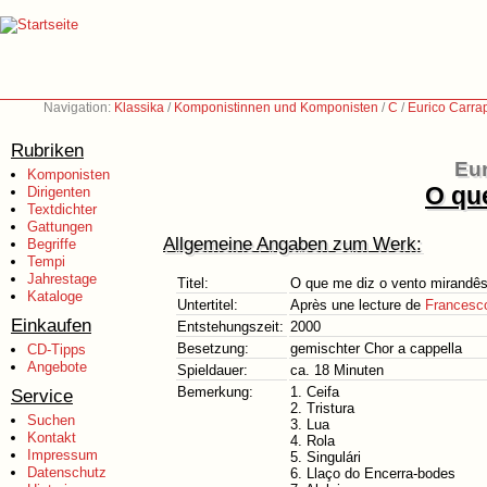
Navigation:
Klassika
/
Komponistinnen und Komponisten
/
C
/
Eurico Carra
Rubriken
Eur
Komponisten
O qu
Dirigenten
Textdichter
Gattungen
Allgemeine Angaben zum Werk:
Begriffe
Tempi
Jahrestage
Titel:
O que me diz o vento mirandê
Kataloge
Untertitel:
Après une lecture de
Francesco
Einkaufen
Entstehungszeit:
2000
Besetzung:
gemischter Chor a cappella
CD-Tipps
Angebote
Spieldauer:
ca. 18 Minuten
Bemerkung:
1. Ceifa
Service
2. Tristura
Suchen
3. Lua
Kontakt
4. Rola
Impressum
5. Singulári
Datenschutz
6. Llaço do Encerra-bodes