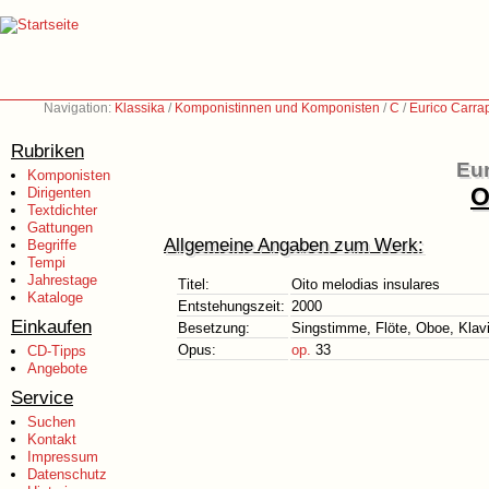
Navigation:
Klassika
/
Komponistinnen und Komponisten
/
C
/
Eurico Carra
Rubriken
Eur
Komponisten
O
Dirigenten
Textdichter
Gattungen
Allgemeine Angaben zum Werk:
Begriffe
Tempi
Jahrestage
Titel:
Oito melodias insulares
Kataloge
Entstehungszeit:
2000
Einkaufen
Besetzung:
Singstimme, Flöte, Oboe, Klavi
Opus:
op.
33
CD-Tipps
Angebote
Service
Suchen
Kontakt
Impressum
Datenschutz