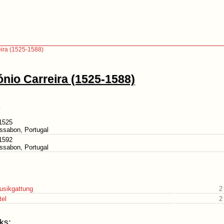
eira (1525-1588)
nio Carreira (1525-1588)
1525
issabon, Portugal
1592
issabon, Portugal
usikgattung
2
tel
2
ks: