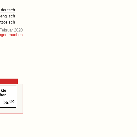
deutsch
englisch
anzösisch
Februar 2020
ukte
her.
Go