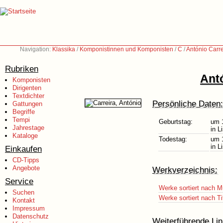
Navigation:
Klassika
/
Komponistinnen und Komponisten
/
C
/
António Carr
Rubriken
Antó
Komponisten
Dirigenten
Textdichter
Persönliche Daten:
Gattungen
Begriffe
Tempi
Geburtstag:
um 
Jahrestage
in L
Kataloge
Todestag:
um 
in L
Einkaufen
CD-Tipps
Angebote
Werkverzeichnis:
Service
Werke sortiert nach M
Suchen
Werke sortiert nach Ti
Kontakt
Impressum
Datenschutz
Weiterführende Lin