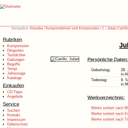
Navigation:
Klassika
/
Komponistinnen und Komponisten
/
C
/
Julian Carril
Rubriken
Ju
Komponisten
Dirigenten
Textdichter
Persönliche Daten:
Gattungen
Begriffe
Tempi
Geburtstag:
28. 
Jahrestage
in A
Kataloge
Todestag:
9. 
in M
Einkaufen
CD-Tipps
Angebote
Werkverzeichnis:
Service
Werke sortiert nach M
Suchen
Werke sortiert nach E
Kontakt
Werke sortiert nach Ti
Impressum
Datenschutz