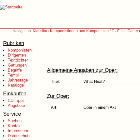
Navigation:
Klassika
/
Komponistinnen und Komponisten
/
C
/
Elliott Carte
Rubriken
Komponisten
Dirigenten
Textdichter
Gattungen
Allgemeine Angaben zur Oper:
Begriffe
Tempi
Jahrestage
Titel:
What Next?
Kataloge
Einkaufen
Zur Oper:
CD-Tipps
Angebote
Art:
Oper in einem Akt
Service
Suchen
Kontakt
Impressum
Datenschutz