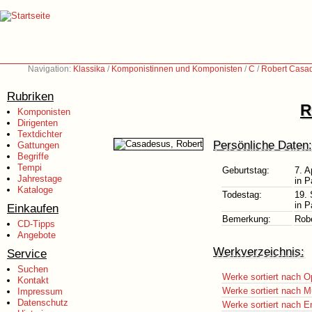
Navigation:
Klassika
/
Komponistinnen und Komponisten
/
C
/
Robert Casa
Rubriken
R
Komponisten
Dirigenten
Textdichter
Persönliche Daten:
Gattungen
Begriffe
Tempi
Geburtstag:
7. A
Jahrestage
in P
Kataloge
Todestag:
19.
in P
Einkaufen
Bemerkung:
Rob
CD-Tipps
Angebote
Werkverzeichnis:
Service
Suchen
Werke sortiert nach O
Kontakt
Werke sortiert nach M
Impressum
Datenschutz
Werke sortiert nach E