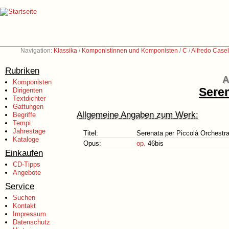
Navigation:
Klassika
/
Komponistinnen und Komponisten
/
C
/
Alfredo Case
Rubriken
A
Komponisten
Seren
Dirigenten
Textdichter
Gattungen
Allgemeine Angaben zum Werk:
Begriffe
Tempi
Jahrestage
Titel:
Serenata per Piccolà Orchestr
Kataloge
Opus:
op.
46bis
Einkaufen
CD-Tipps
Angebote
Service
Suchen
Kontakt
Impressum
Datenschutz