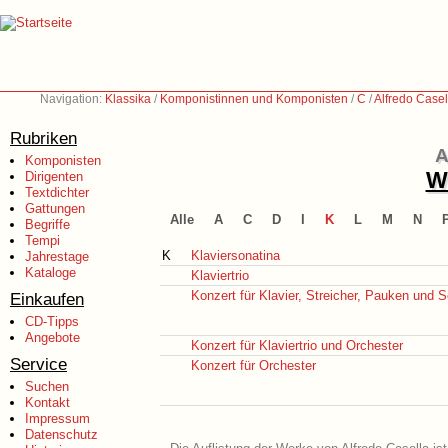
Navigation:
Klassika
/
Komponistinnen und Komponisten
/
C
/
Alfredo Case
Rubriken
A
Komponisten
We
Dirigenten
Textdichter
Gattungen
Alle
A
C
D
I
K
L
M
N
Begriffe
Tempi
K
Klaviersonatina
Jahrestage
Kataloge
Klaviertrio
Konzert für Klavier, Streicher, Pauken und 
Einkaufen
CD-Tipps
Angebote
Konzert für Klaviertrio und Orchester
Service
Konzert für Orchester
Suchen
Kontakt
Impressum
Datenschutz