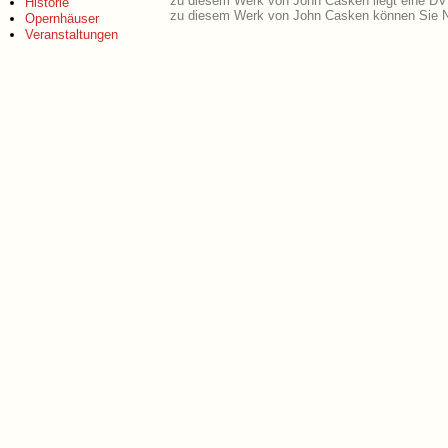
zu diesem Werk von John Casken liegt eine D
Historie
zu diesem Werk von John Casken können Sie N
Opernhäuser
Veranstaltungen