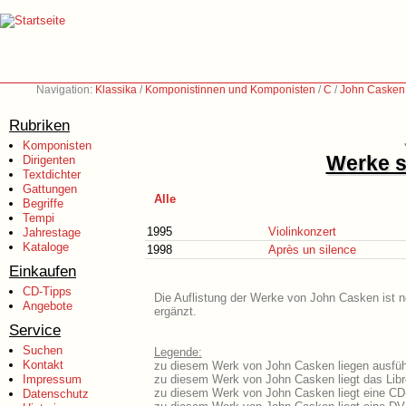
Navigation:
Klassika
/
Komponistinnen und Komponisten
/
C
/
John Casken 
Rubriken
Komponisten
Werke s
Dirigenten
Textdichter
Gattungen
Alle
Begriffe
Tempi
1995
Violinkonzert
Jahrestage
Kataloge
1998
Après un silence
Einkaufen
CD-Tipps
Die Auflistung der Werke von John Casken ist n
Angebote
ergänzt.
Service
Suchen
Legende:
Kontakt
zu diesem Werk von John Casken liegen ausführ
Impressum
zu diesem Werk von John Casken liegt das Libr
zu diesem Werk von John Casken liegt eine CD
Datenschutz