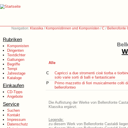
Navigation:
Klassika
/
Komponistinnen und Komponisten
/
C
/
Bellerofonte 
Rubriken
Bell
Komponisten
We
Dirigenten
Textdichter
Gattungen
Alle
Begriffe
Tempi
C
Capricci a due stromenti cioè tiorba e tiorbi
Jahrestage
solo varie sorti di balli e fantasticarie
Kataloge
P
Primo mazzetto di fiori musicalmente colti da
Einkaufen
bellerofonteo
CD-Tipps
Angebote
Die Auflistung der Werke von Bellerofonte Casta
Service
Klassika ergänzt.
Suchen
Kontakt
Impressum
Legende:
zu diesem Werk von Bellerofonte Castaldi liegen
Datenschutz