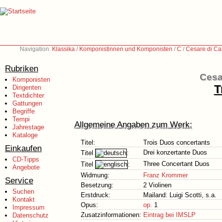
Navigation:
Klassika
/
Komponistinnen und Komponisten
/
C
/
Cesare di Ca
Rubriken
Cesa
Komponisten
T
Dirigenten
Textdichter
Gattungen
Begriffe
Tempi
Allgemeine Angaben zum Werk:
Jahrestage
Kataloge
Titel:
Trois Duos concertants
Einkaufen
Drei konzertante Duos
Titel
:
CD-Tipps
Three Concertant Duos
Titel
:
Angebote
Widmung:
Franz Krommer
Service
Besetzung:
2 Violinen
Suchen
Erstdruck:
Mailand: Luigi Scotti, s.a.
Kontakt
Opus:
op.
1
Impressum
Zusatzinformationen:
Eintrag bei IMSLP
Datenschutz