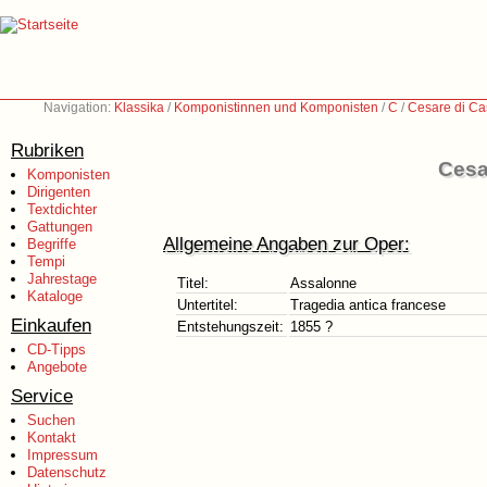
Navigation:
Klassika
/
Komponistinnen und Komponisten
/
C
/
Cesare di Ca
Rubriken
Cesa
Komponisten
Dirigenten
Textdichter
Gattungen
Allgemeine Angaben zur Oper:
Begriffe
Tempi
Jahrestage
Titel:
Assalonne
Kataloge
Untertitel:
Tragedia antica francese
Einkaufen
Entstehungszeit:
1855 ?
CD-Tipps
Angebote
Service
Suchen
Kontakt
Impressum
Datenschutz