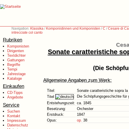
Navigation:
Klassika
/
Komponistinnen und Komponisten
/
C
/
Cesare di Ca
intrecciate col canto
Rubriken
Cesa
Komponisten
Sonate caratteristiche so
Dirigenten
Textdichter
Gattungen
Begriffe
(Die Schöpfu
Tempi
Jahrestage
Kataloge
Allgemeine Angaben zum Werk:
Einkaufen
Titel:
Sonate caratteristiche sopra la
CD-Tipps
Die Schöpfungsgeschichte für 
Titel
:
Angebote
Entstehungszeit:
ca. 1845
Service
Besetzung:
Orchester
Suchen
Erstdruck:
1847
Kontakt
Opus:
op.
38
Impressum
Datenschutz