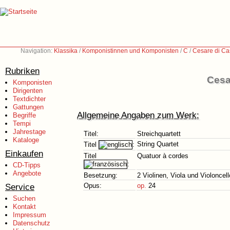
Navigation:
Klassika
/
Komponistinnen und Komponisten
/
C
/
Cesare di Ca
Rubriken
Cesa
Komponisten
Dirigenten
Textdichter
Gattungen
Allgemeine Angaben zum Werk:
Begriffe
Tempi
Jahrestage
Titel:
Streichquartett
Kataloge
String Quartet
Titel
:
Einkaufen
Titel
Quatuor à cordes
:
CD-Tipps
Angebote
Besetzung:
2 Violinen, Viola und Violoncell
Service
Opus:
op.
24
Suchen
Kontakt
Impressum
Datenschutz