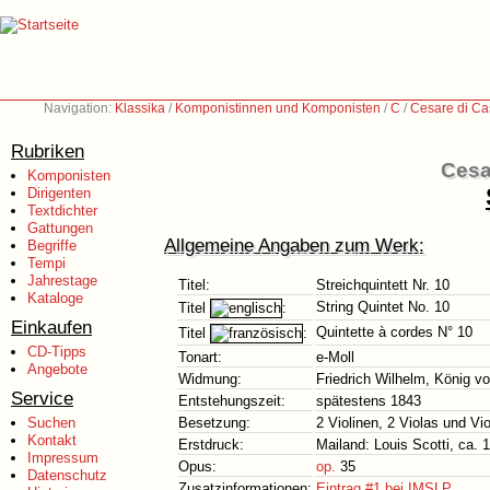
Navigation:
Klassika
/
Komponistinnen und Komponisten
/
C
/
Cesare di Ca
Rubriken
Cesa
Komponisten
Dirigenten
Textdichter
Gattungen
Allgemeine Angaben zum Werk:
Begriffe
Tempi
Jahrestage
Titel:
Streichquintett Nr. 10
Kataloge
String Quintet No. 10
Titel
:
Einkaufen
Quintette à cordes N° 10
Titel
:
CD-Tipps
Tonart:
e-Moll
Angebote
Widmung:
Friedrich Wilhelm, König v
Service
Entstehungszeit:
spätestens 1843
Suchen
Besetzung:
2 Violinen, 2 Violas und Vio
Kontakt
Erstdruck:
Mailand: Louis Scotti, ca. 
Impressum
Opus:
op.
35
Datenschutz
Zusatzinformationen:
Eintrag #1 bei IMSLP