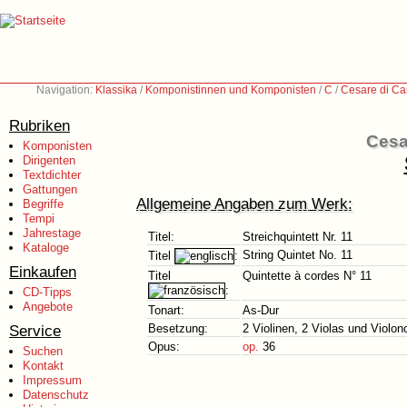
Navigation:
Klassika
/
Komponistinnen und Komponisten
/
C
/
Cesare di Ca
Rubriken
Cesa
Komponisten
Dirigenten
Textdichter
Gattungen
Allgemeine Angaben zum Werk:
Begriffe
Tempi
Jahrestage
Titel:
Streichquintett Nr. 11
Kataloge
String Quintet No. 11
Titel
:
Einkaufen
Titel
Quintette à cordes N° 11
:
CD-Tipps
Angebote
Tonart:
As-Dur
Service
Besetzung:
2 Violinen, 2 Violas und Violon
Opus:
op.
36
Suchen
Kontakt
Impressum
Datenschutz