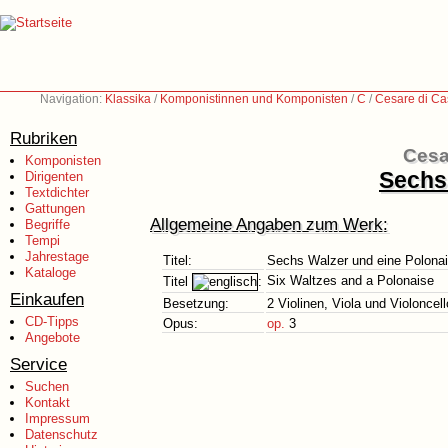
Navigation:
Klassika
/
Komponistinnen und Komponisten
/
C
/
Cesare di Ca
Rubriken
Cesa
Komponisten
Sechs
Dirigenten
Textdichter
Gattungen
Allgemeine Angaben zum Werk:
Begriffe
Tempi
Jahrestage
Titel:
Sechs Walzer und eine Polona
Kataloge
Six Waltzes and a Polonaise
Titel
:
Einkaufen
Besetzung:
2 Violinen, Viola und Violoncell
CD-Tipps
Opus:
op.
3
Angebote
Service
Suchen
Kontakt
Impressum
Datenschutz