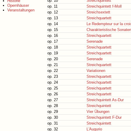
op. 10
Streichquintett
Historie
Opernhäuser
op. 11
Streichquintett f-Moll
Veranstaltungen
op. 12
Streichsextett
op. 13
Streichquartett
op. 14
Le Redempteur sur la croi
op. 15
Charakteristische Sonate
op. 16
Streichquartett
op. 17
Serenade
op. 18
Streichquartett
op. 19
Streichquartett
op. 20
Serenade
op. 21
Streichquartett
op. 22
Variationen
op. 23
Streichquartett
op. 24
Streichquartett
op. 25
Streichquartett
op. 26
Streichquartett
op. 27
Streichquintett As-Dur
op. 28
Streichquintett
op. 29
Vier Übungen
op. 30
Streichquintett F-Dur
op. 31
Streichquintett
op. 32
L'Augurio