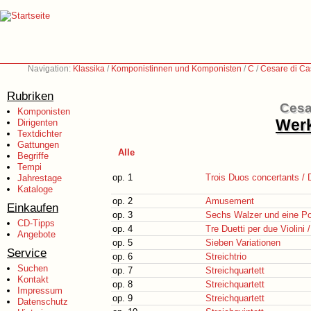
Navigation:
Klassika
/
Komponistinnen und Komponisten
/
C
/
Cesare di Ca
Rubriken
Cesa
Komponisten
Werk
Dirigenten
Textdichter
Gattungen
Alle
Begriffe
Tempi
op. 1
Trois Duos concertants / 
Jahrestage
Kataloge
op. 2
Amusement
Einkaufen
op. 3
Sechs Walzer und eine Po
CD-Tipps
op. 4
Tre Duetti per due Violini 
Angebote
op. 5
Sieben Variationen
Service
op. 6
Streichtrio
Suchen
op. 7
Streichquartett
Kontakt
op. 8
Streichquartett
Impressum
op. 9
Streichquartett
Datenschutz