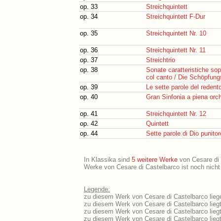
op. 33
Streichquintett
op. 34
Streichquintett F-Dur
op. 35
Streichquintett Nr. 10
op. 36
Streichquintett Nr. 11
op. 37
Streichtrio
op. 38
Sonate caratteristiche sop
col canto / Die Schöpfung
op. 39
Le sette parole del redent
op. 40
Gran Sinfonia a piena orc
op. 41
Streichquintett Nr. 12
op. 42
Quintett
op. 44
Sette parole di Dio punitore
In Klassika sind
5 weitere Werke
von Cesare di C
Werke von Cesare di Castelbarco ist noch nicht
Legende:
zu diesem Werk von Cesare di Castelbarco liege
zu diesem Werk von Cesare di Castelbarco liegt
zu diesem Werk von Cesare di Castelbarco lieg
zu diesem Werk von Cesare di Castelbarco lie