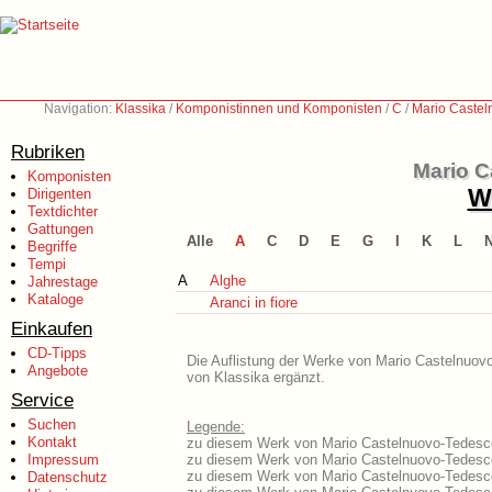
Navigation:
Klassika
/
Komponistinnen und Komponisten
/
C
/
Mario Castel
Rubriken
Mario C
Komponisten
We
Dirigenten
Textdichter
Gattungen
Alle
A
C
D
E
G
I
K
L
Begriffe
Tempi
A
Alghe
Jahrestage
Kataloge
Aranci in fiore
Einkaufen
CD-Tipps
Die Auflistung der Werke von Mario Castelnuovo
Angebote
von Klassika ergänzt.
Service
Suchen
Legende:
Kontakt
zu diesem Werk von Mario Castelnuovo-Tedesco 
Impressum
zu diesem Werk von Mario Castelnuovo-Tedesco 
zu diesem Werk von Mario Castelnuovo-Tedesco
Datenschutz