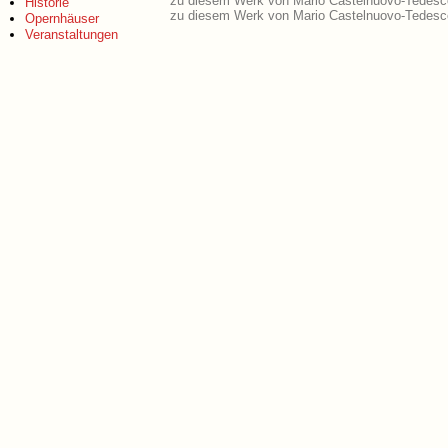
zu diesem Werk von Mario Castelnuovo-Tedesco
Historie
zu diesem Werk von Mario Castelnuovo-Tedesco
Opernhäuser
Veranstaltungen