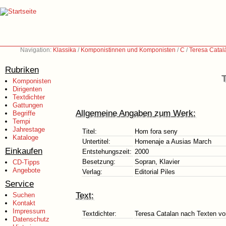
Navigation:
Klassika
/
Komponistinnen und Komponisten
/
C
/
Teresa Catal
Rubriken
T
Komponisten
Dirigenten
Textdichter
Gattungen
Allgemeine Angaben zum Werk:
Begriffe
Tempi
Jahrestage
Titel:
Hom fora seny
Kataloge
Untertitel:
Homenaje a Ausias March
Einkaufen
Entstehungszeit:
2000
Besetzung:
Sopran, Klavier
CD-Tipps
Angebote
Verlag:
Editorial Piles
Service
Text:
Suchen
Kontakt
Impressum
Textdichter:
Teresa Catalan nach Texten vo
Datenschutz