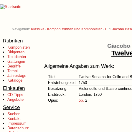
Navigation:
Klassika
/
Komponistinnen und Komponisten
/
C
/
Giacobo Base
Rubriken
Giacobo 
Komponisten
Twelve
Dirigenten
Textdichter
Gattungen
Allgemeine Angaben zum Werk:
Begriffe
Tempi
Jahrestage
Titel:
Twelve Sonatas for Cello and B
Kataloge
Entstehungszeit:
1750
Einkaufen
Besetzung:
Violoncello und Basso continu
Erstdruck:
London: 1750
CD-Tipps
Angebote
Opus:
op.
2
Service
Suchen
Kontakt
Impressum
Datenschutz