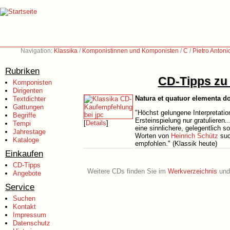
Navigation:
Klassika
/
Komponistinnen und Komponisten
/
C
/
Pietro Antoni
Rubriken
CD-Tipps zu 
Komponisten
Dirigenten
Natura et quatuor elementa do
Textdichter
Gattungen
"Höchst gelungene Interpretat
Begriffe
Ersteinspielung nur gratulieren
[
Details
]
Tempi
eine sinnlichere, gelegentlich 
Jahrestage
Worten von
Heinrich Schütz
such
Kataloge
empfohlen." (Klassik heute)
Einkaufen
CD-Tipps
Weitere CDs finden Sie im
Werkverzeichnis
und 
Angebote
Service
Suchen
Kontakt
Impressum
Datenschutz