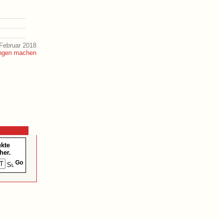
Februar 2018
ukte
her.
Go