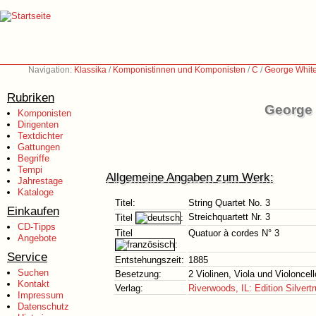
Navigation:
Klassika
/
Komponistinnen und Komponisten
/
C
/
George White
Rubriken
George 
Komponisten
Dirigenten
Textdichter
Gattungen
Begriffe
Tempi
Allgemeine Angaben zum Werk:
Jahrestage
Kataloge
Titel:
String Quartet No. 3
Einkaufen
Streichquartett Nr. 3
Titel
:
CD-Tipps
Titel
Quatuor à cordes N° 3
Angebote
:
Service
Entstehungszeit:
1885
Suchen
Besetzung:
2 Violinen, Viola und Violoncell
Kontakt
Verlag:
Riverwoods, IL: Edition Silvertr
Impressum
Datenschutz