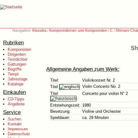
Navigation:
Klassika
/
Komponistinnen und Komponisten
/
C
/
Shirvani Cha
Rubriken
Sh
Komponisten
Dirigenten
Textdichter
Gattungen
Allgemeine Angaben zum Werk:
Begriffe
Tempi
Jahrestage
Titel:
Violinkonzert Nr. 2
Kataloge
Violin Concerto No. 2
Titel
:
Einkaufen
Titel
Concerto pour violon N° 2
:
CD-Tipps
Angebote
Entstehungszeit:
1980
Service
Besetzung:
Violine und Orchester
Spieldauer:
ca. 29 Minuten
Suchen
Kontakt
Impressum
Datenschutz